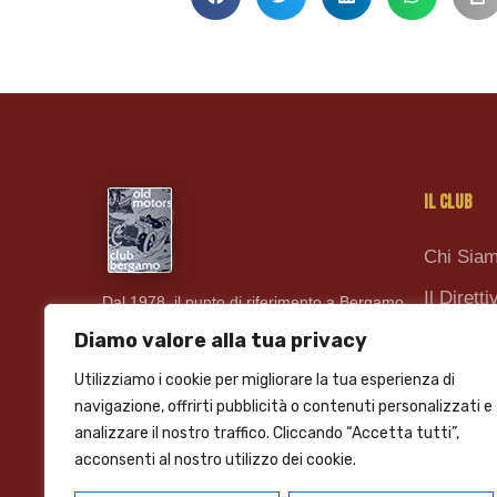
IL CLUB
Chi Sia
Il Diretti
Dal 1978, il punto di riferimento a Bergamo
per il collezionismo di auto e moto d'epoca.
Ultime N
Diamo valore alla tua privacy
Passione, competenza e tutela del patrimonio
motoristico.
Contatti
Utilizziamo i cookie per migliorare la tua esperienza di
navigazione, offrirti pubblicità o contenuti personalizzati e
analizzare il nostro traffico. Cliccando “Accetta tutti”,
acconsenti al nostro utilizzo dei cookie.