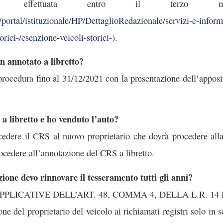
ia effettuata entro il terzo mese
ortal/istituzionale/HP/DettaglioRedazionale/servizi-e-informa
rici-/esenzione-veicoli-storici-
).
 annotato a libretto?
 procedura fino al 31/12/2021 con la presentazione dell’appos
a libretto e ho venduto l’auto?
a cedere il CRS al nuovo proprietario che dovrà procedere all
cedere all’annotazione del CRS a libretto.
zione devo rinnovare il tesseramento tutti gli anni?
’ APPLICATIVE DELL’ART. 48, COMMA 4, DELLA L.R. 14 
ione del proprietario del veicolo ai richiamati registri solo in